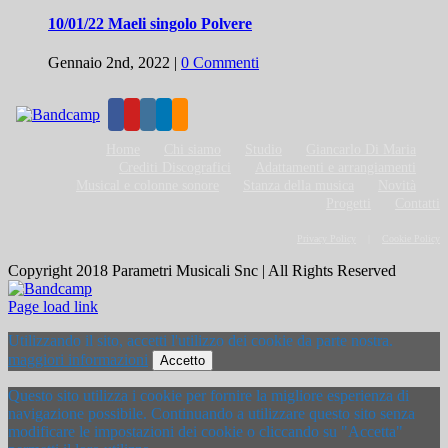
10/01/22 Maeli singolo Polvere
Gennaio 2nd, 2022
|
0 Commenti
Home
Chi siamo
Studio
Giancarlo Di Maria
Crediti Discografici
Adattamenti e arrangiamenti
Musical e colonne sonore
Stanza della musica
Novità
Progetti
Contatti
Privacy Policy
Cookie Policy
Copyright 2018 Parametri Musicali Snc | All Rights Reserved
Bandcamp
Page load link
Utilizzando il sito, accetti l'utilizzo dei cookie da parte nostra.
maggiori informazioni
Accetto
Questo sito utilizza i cookie per fornire la migliore esperienza di
navigazione possibile. Continuando a utilizzare questo sito senza
modificare le impostazioni dei cookie o cliccando su "Accetta"