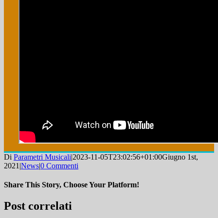
Di
Parametri Musicali
|
2023-11-05T23:02:56+01:00
Giugno 1st,
2021
|
News
|
0 Commenti
Share This Story, Choose Your Platform!
Facebook
Twitter
LinkedIn
WhatsApp
Telegram
Tumblr
Email
Post correlati