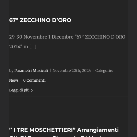
67° ZECCHINO D’ORO
29-30 Novembre 1 Dicembre "67° ZECCHINO D'ORO
2024" in [...]
by
Parametri Musicali
|
Novembre 20th, 2024
|
Categorie:
News
|
0 Commenti
RI”
Leggi di più
ti
o
Di
one
” I TRE MOSCHETTIERI” Arrangiamenti
i