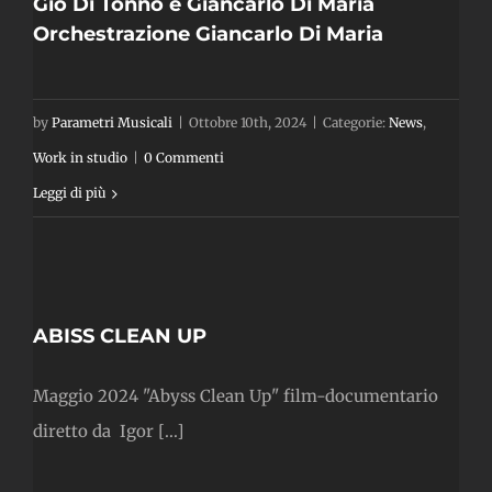
Giò Di Tonno e Giancarlo Di Maria
Orchestrazione Giancarlo Di Maria
by
Parametri Musicali
|
Ottobre 10th, 2024
|
Categorie:
News
,
Work in studio
|
0 Commenti
Leggi di più
N
ABISS CLEAN UP
Maggio 2024 "Abyss Clean Up" film-documentario
diretto da Igor [...]