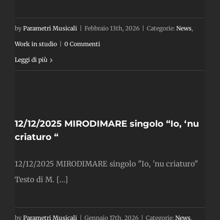
by
Parametri Musicali
|
Febbraio 13th, 2026
|
Categorie:
News
,
Work in studio
|
0 Commenti
Leggi di più
E
“
12/12/2025 MIRODIMARE singolo “Io, ‘nu
criaturo “
12/12/2025 MIRODIMARE singolo "Io, 'nu criaturo"
Testo di M. [...]
by
Parametri Musicali
|
Gennaio 17th, 2026
|
Categorie:
News
,