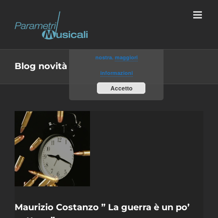
Salta
al
Utilizzando il sito, accetti
contenuto
l'utilizzo dei cookie da parte
nostra.
maggiori
Blog novità
informazioni
Accetto
La
n
”
Maurizio Costanzo ” La guerra è un po’