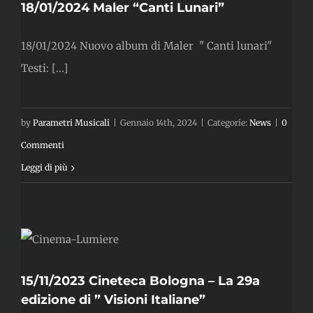
18/01/2024 Maler “Canti Lunari”
18/01/2024 Nuovo album di Maler " Canti lunari"
Testi: [...]
by
Parametri Musicali
|
Gennaio 14th, 2024
|
Categorie:
News
|
0
Commenti
Leggi di più
a
e
15/11/2023 Cineteca Bologna – La 29a
edizione di ” Visioni Italiane”