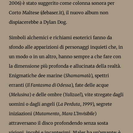
2006) è stato suggerito come colonna sonora per
Corto Maltese (debaser.it), il nuovo album non
dispiacerebbe a Dylan Dog.
Simboli alchemici e richiami esoterici fanno da
sfondo alle apparizioni di personaggi inquieti che, in
un modo o in un altro, hanno sempre a che fare con
la dimensione più profonda e allucinata della realtà.
Enigmatiche dee marine (
Shamamatà
), spettri
erranti (
Il Fantasma di Odessa
), fate delle acque
(
Melusina
) e delle ombre (
Yalizael
), vite stregate dagli
uomini o dagli angeli (
La Perduta
,
1999
), segrete
iniziazioni (
Mutamento
,
Mara L’Invisibile
)
attraversano il disco profondendo senza sosta
visioni, incubi e incantesimi. Maler ha un’amante: è