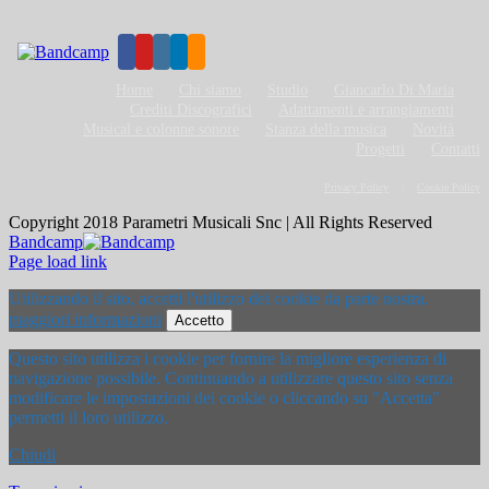
Home
Chi siamo
Studio
Giancarlo Di Maria
Crediti Discografici
Adattamenti e arrangiamenti
Musical e colonne sonore
Stanza della musica
Novità
Progetti
Contatti
Privacy Policy
Cookie Policy
Copyright 2018 Parametri Musicali Snc | All Rights Reserved
Bandcamp
Page load link
Utilizzando il sito, accetti l'utilizzo dei cookie da parte nostra.
maggiori informazioni
Accetto
Questo sito utilizza i cookie per fornire la migliore esperienza di
navigazione possibile. Continuando a utilizzare questo sito senza
modificare le impostazioni dei cookie o cliccando su "Accetta"
permetti il loro utilizzo.
Chiudi