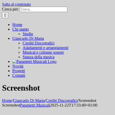
Salta al contenuto
Cerca per:
Home
Chi siamo
Studio
Giancarlo Di Maria
Crediti Discografici
Adattamenti e arrangiamenti
Musical e colonne sonore
Stanza della musica
Novità
Progetti
Contatti
Screenshot
Home
/
Giancarlo Di Maria
/
Crediti Discografici
/
Screenshot
Screenshot
Parametri Musicali
2025-11-22T17:33:49+01:00