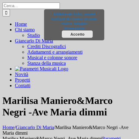
Salta
Cerca
al
per:
Utilizzando il sito, accetti
contenuto
l'utilizzo dei cookie da parte
nostra.
maggiori
Home
informazioni
Chi siamo
Accetto
Studio
Giancarlo Di Maria
Crediti Discografici
Adattamenti e arrangiamenti
Musical e colonne sonore
Stanza della musica
Novità
Progetti
Contatti
Marilisa Maniero&Marco
Negri -Ave Maria dimmi
Home
/
Giancarlo Di Maria
/
Marilisa Maniero&Marco Negri -Ave
Maria dimmi
Marilisa Maniero&Marco Negri -Ave Maria dimmi
Parametri