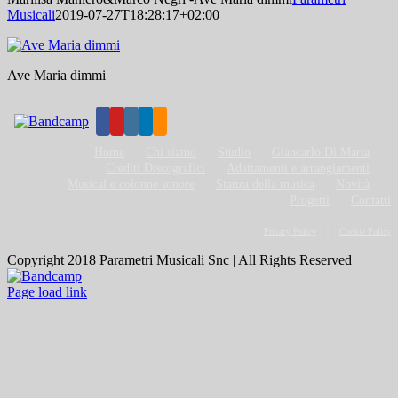
Musicali
2019-07-27T18:28:17+02:00
Ave Maria dimmi
Home
Chi siamo
Studio
Giancarlo Di Maria
Crediti Discografici
Adattamenti e arrangiamenti
Musical e colonne sonore
Stanza della musica
Novità
Progetti
Contatti
Privacy Policy
Cookie Policy
Copyright 2018 Parametri Musicali Snc | All Rights Reserved
Bandcamp
Page load link
Torna
in
cima