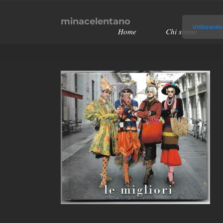
Salta
minacelentano
al
Utilizzando 
Home
Chi siamo
contenuto