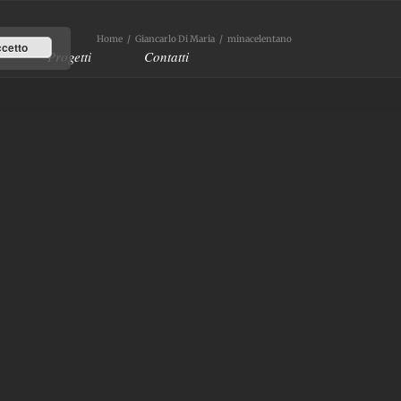
Home
/
Giancarlo Di Maria
/
minacelentano
cetto
Progetti
Contatti