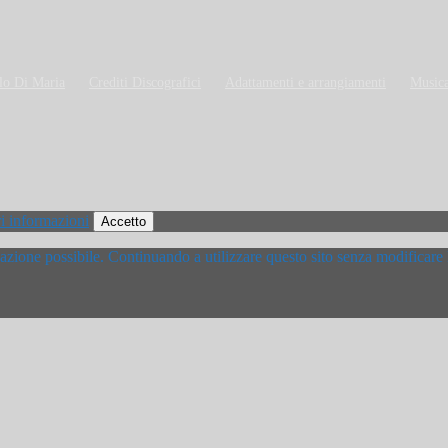
lo Di Maria
Crediti Discografici
Adattamenti e arrangiamenti
Musica
i informazioni
Accetto
igazione possibile. Continuando a utilizzare questo sito senza modificare