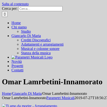
Salta al contenuto
Cerca per:
Home
Chi siamo
Studio
Giancarlo Di Maria
Crediti Discografici
Adattamenti e arrangiamenti
Musical e colonne sonore
Stanza della musica
Novità
Progetti
Contatti
Omar Lamrbetini-Innamorato
Home
/
Giancarlo Di Maria
/
Omar Lamrbetini-Innamorato
Omar Lamrbetini-Innamorato
Parametri Musicali
2019-07-27T18:56:2