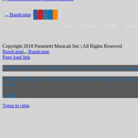
Home
Chi siamo
Studio
Giancar
Copyright 2018 Parametri Musicali Snc | All Rights Reserved
Bandcamp
Page load link
Utilizzando il sito, accetti l'utilizzo dei cookie da parte nostra.
maggior
Questo sito utilizza i cookie per fornire la migliore esperienza di nav
utilizzo.
Chiudi
Torna in cima