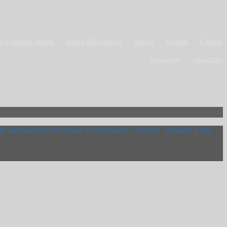
l e colonne sonore
Stanza della musica
Novità
Progetti
Contatti
Privacy Policy
Cookie Policy
 le impostazioni dei cookie o cliccando su "Accetta" permetti il loro