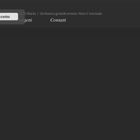
me
/
Giancarlo Di Maria
/
Orchestra grande evento-Non e’ normale
cetto
Progetti
Contatti