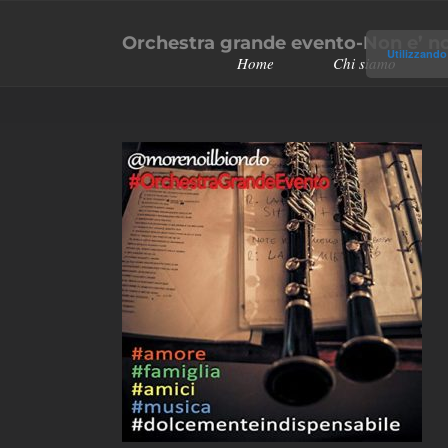
Salta
Orchestra grande evento-Non e’ n
al
Utilizzando 
Home
Chi siamo
contenuto