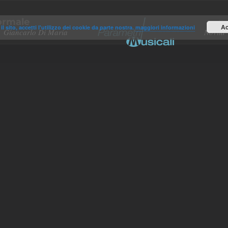
ormale
Ho
Ac
il sito, accetti l'utilizzo dei cookie da parte nostra.
maggiori informazioni
Giancarlo Di Maria
Novità