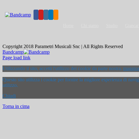
Home
Chi siamo
Studio
Giancar
Copyright 2018 Parametri Musicali Snc | All Rights Reserved
Bandcamp
Page load link
Utilizzando il sito, accetti l'utilizzo dei cookie da parte nostra.
maggior
Questo sito utilizza i cookie per fornire la migliore esperienza di nav
utilizzo.
Chiudi
Torna in cima