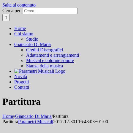
Salta al contenuto
Cerca per:
Home
Chi siamo
Studio
Giancarlo Di Maria
Crediti Discografici
Adattamenti e arrangiamenti
Musical e colonne sonore
Stanza della musica
Novità
Progetti
Contatti
Partitura
Home
/
Giancarlo Di Maria
/
Partitura
Partitura
Parametri Musicali
2017-12-30T16:48:03+01:00