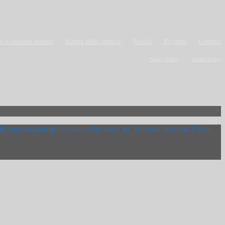
l e colonne sonore
Stanza della musica
Novità
Progetti
Contatti
Privacy Policy
Cookie Policy
 le impostazioni dei cookie o cliccando su "Accetta" permetti il loro