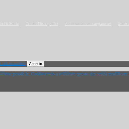
lo Di Maria
Crediti Discografici
Adattamenti e arrangiamenti
Musica
i informazioni
Accetto
igazione possibile. Continuando a utilizzare questo sito senza modificare