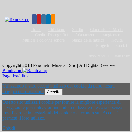
Home
Chi siamo
Studio
Giancarlo Di Maria
Crediti Discografici
Adattamenti e arrangiamenti
Musical e colonne sonore
Stanza della musica
Novità
Progetti
Contatti
Privacy Policy
Cookie Policy
Copyright 2018 Parametri Musicali Snc | All Rights Reserved
Bandcamp
Page load link
Utilizzando il sito, accetti l'utilizzo dei cookie da parte nostra.
maggiori informazioni
Accetto
Questo sito utilizza i cookie per fornire la migliore esperienza di
navigazione possibile. Continuando a utilizzare questo sito senza
modificare le impostazioni dei cookie o cliccando su "Accetta"
permetti il loro utilizzo.
Chiudi