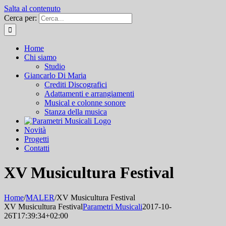
Salta al contenuto
Cerca per:
Home
Chi siamo
Studio
Giancarlo Di Maria
Crediti Discografici
Adattamenti e arrangiamenti
Musical e colonne sonore
Stanza della musica
Novità
Progetti
Contatti
XV Musicultura Festival
Home
/
MALER
/
XV Musicultura Festival
XV Musicultura Festival
Parametri Musicali
2017-10-
26T17:39:34+02:00