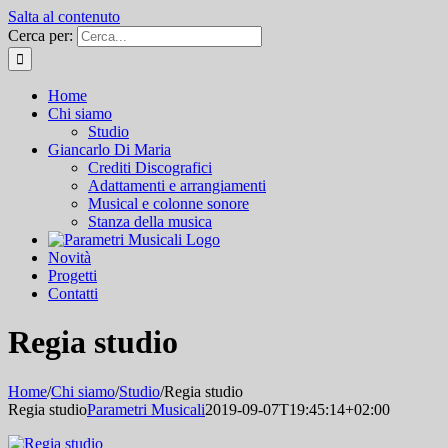
Salta al contenuto
Cerca per:
Home
Chi siamo
Studio
Giancarlo Di Maria
Crediti Discografici
Adattamenti e arrangiamenti
Musical e colonne sonore
Stanza della musica
Novità
Progetti
Contatti
Regia studio
Home
/
Chi siamo
/
Studio
/
Regia studio
Regia studio
Parametri Musicali
2019-09-07T19:45:14+02:00