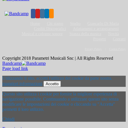
Home
Chi siamo
Studio
Giancarlo Di Maria
Crediti Discografici
Adattamenti e arrangiamenti
Musical e colonne sonore
Stanza della musica
Novità
Progetti
Contatti
Privacy Policy
Cookie Policy
Copyright 2018 Parametri Musicali Snc | All Rights Reserved
Bandcamp
Page load link
Utilizzando il sito, accetti l'utilizzo dei cookie da parte nostra.
maggiori informazioni
Accetto
Questo sito utilizza i cookie per fornire la migliore esperienza di
navigazione possibile. Continuando a utilizzare questo sito senza
modificare le impostazioni dei cookie o cliccando su "Accetta"
permetti il loro utilizzo.
Chiudi