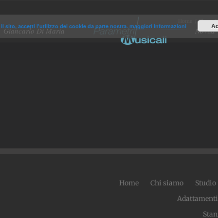
Home
/
Player F
Ac
il sito, accetti l'utilizzo dei cookie da parte nostra.
maggiori informazioni
Giancarlo Di Maria
Novità
Home
Chi siamo
Studio
Adattamenti
Stan