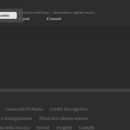
ree Flying Breathing for rebirthing
/
distribuzione-digitale-musica
cetto
Progetti
Contatti
Giancarlo Di Maria
Crediti Discografici
 e arrangiamenti
Musical e colonne sonore
za della musica
Novità
Progetti
Contatti