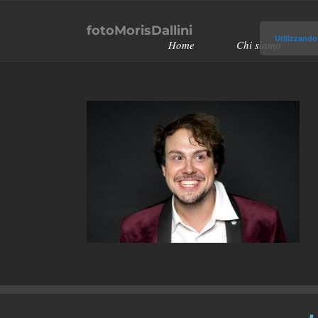
Salta
fotoMorisDallini
al
Utilizzando 
Home
Chi siamo
contenuto