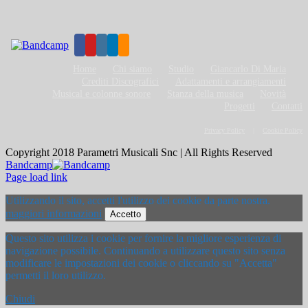
Home
Chi siamo
Studio
Giancarlo Di Maria
Crediti Discografici
Adattamenti e arrangiamenti
Musical e colonne sonore
Stanza della musica
Novità
Progetti
Contatti
Privacy Policy
Cookie Policy
Copyright 2018 Parametri Musicali Snc | All Rights Reserved
Bandcamp
Page load link
Utilizzando il sito, accetti l'utilizzo dei cookie da parte nostra.
maggiori informazioni
Accetto
Questo sito utilizza i cookie per fornire la migliore esperienza di
navigazione possibile. Continuando a utilizzare questo sito senza
modificare le impostazioni dei cookie o cliccando su "Accetta"
permetti il loro utilizzo.
Chiudi