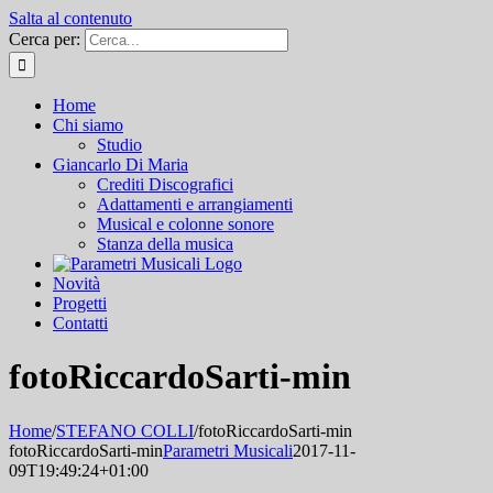
Salta al contenuto
Cerca per:
Home
Chi siamo
Studio
Giancarlo Di Maria
Crediti Discografici
Adattamenti e arrangiamenti
Musical e colonne sonore
Stanza della musica
Novità
Progetti
Contatti
fotoRiccardoSarti-min
Home
/
STEFANO COLLI
/
fotoRiccardoSarti-min
fotoRiccardoSarti-min
Parametri Musicali
2017-11-
09T19:49:24+01:00