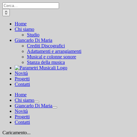
Salta
Cerca
al
per:
contenuto
Home
Chi siamo
Studio
Giancarlo Di Maria
Crediti Discografici
Adattamenti e arrangiamenti
Musical e colonne sonore
Stanza della musica
Novità
Progetti
Contatti
Home
Chi siamo
Giancarlo Di Maria
Novità
Progetti
Contatti
Caricamento...