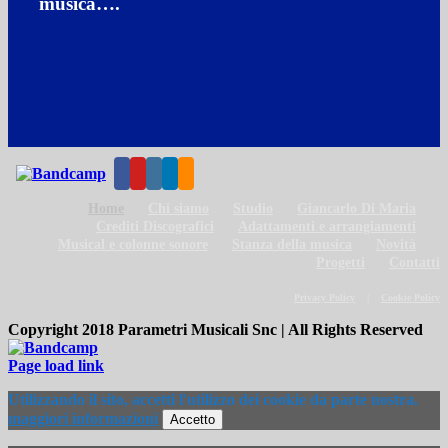
musica….
Home
Chi siamo
Studio
Giancarlo Di Maria
Crediti Discografici
Adattamenti e arrangiamenti
Musical e colonne sonore
Stanza della musica
Novità
Progetti
Contatti
Privacy Policy
Cookie Policy
Copyright 2018 Parametri Musicali Snc | All Rights Reserved
Bandcamp
Page load link
Utilizzando il sito, accetti l'utilizzo dei cookie da parte nostra.
maggiori informazioni
Accetto