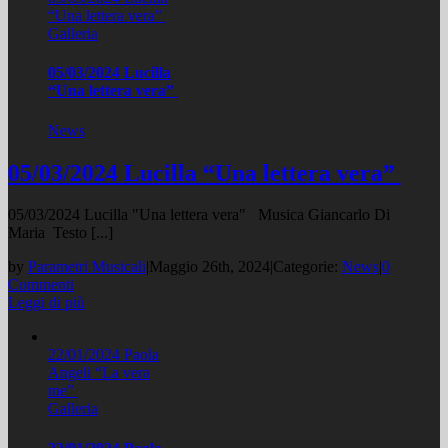
“Una lettera vera”
Galleria
05/03/2024 Lucilla
“Una lettera vera”
News
05/03/2024 Lucilla “Una lettera vera”
05/03/2024 Lucilla "Una lettera vera" Musica Giancarlo Di
Maria Testo [...]
by
Parametri Musicali
|
Maggio 26th, 2024
|
Categorie:
News
|
0
Commenti
Leggi di più
22/01/2024 Paola
Angeli “La vera
me”
Galleria