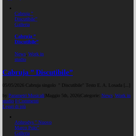
Cabruja ”
Discutibile”
Galleria
Cabruja ”
Discutibile”
News
,
Work in
studio
Cabruja ” Discutibile”
05/05/2026 Cabruja singolo " Discutibile" Testo E. A. Losada [...]
by
Parametri Musicali
|
Maggio 5th, 2026
|
Categorie:
News
,
Work in
studio
|
0 Commenti
Leggi di più
Aphrodys ” Nuovo
Marco Polo”
Galleria