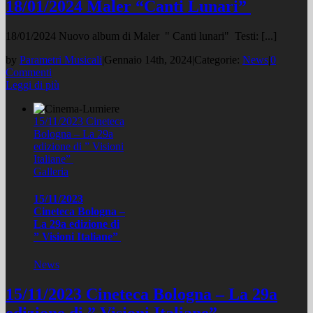
18/01/2024 Maler “Canti Lunari”
18/01/2024 Nuovo album di Maler " Canti lunari" Testi: [...]
by
Parametri Musicali
|
Gennaio 14th, 2024
|
Categorie:
News
|
0
Commenti
Leggi di più
15/11/2023 Cineteca
Bologna – La 29a
edizione di ” Visioni
Italiane”
Galleria
15/11/2023
Cineteca Bologna –
La 29a edizione di
” Visioni Italiane”
News
15/11/2023 Cineteca Bologna – La 29a
edizione di ” Visioni Italiane”