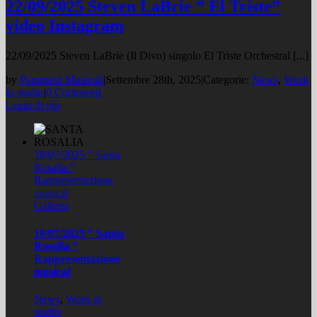
22/09/2025 Steven LaBrie ” El Triste”
video Instagram
22/09/2025 Steven LaBrie (Il Divo) singolo El Triste Orchestral [...]
by
Parametri Musicali
|
Settembre 28th, 2025
|
Categorie:
News
,
Work
in studio
|
0 Commenti
Leggi di più
10/07/2025 ” Santa
Rosalia ”
Rappresentazione
musical
Galleria
10/07/2025 ” Santa
Rosalia ”
Rappresentazione
musical
News
,
Work in
studio