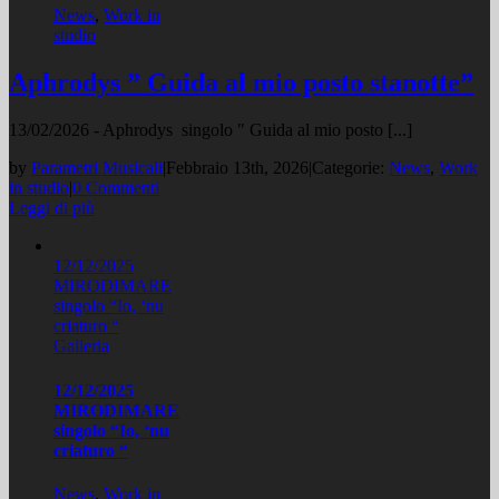
News
,
Work in
studio
Aphrodys ” Guida al mio posto stanotte”
13/02/2026 - Aphrodys singolo " Guida al mio posto [...]
by
Parametri Musicali
|
Febbraio 13th, 2026
|
Categorie:
News
,
Work
in studio
|
0 Commenti
Leggi di più
12/12/2025
MIRODIMARE
singolo “Io, ‘nu
criaturo “
Galleria
12/12/2025
MIRODIMARE
singolo “Io, ‘nu
criaturo “
News
,
Work in