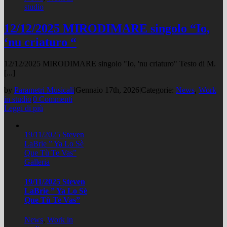
studio
12/12/2025 MIRODIMARE singolo “Io,
‘nu criaturo “
12/12/2025 MIRODIMARE singolo "Io, 'nu criaturo" Testo di M.
[...]
by
Parametri Musicali
|
Gennaio 17th, 2026
|
Categorie:
News
,
Work
in studio
|
0 Commenti
Leggi di più
19/11/2025 Steven
LaBrie ” Ya Lo Sè
Que Tù Te Vas”
Galleria
19/11/2025 Steven
LaBrie ” Ya Lo Sè
Que Tù Te Vas”
News
,
Work in