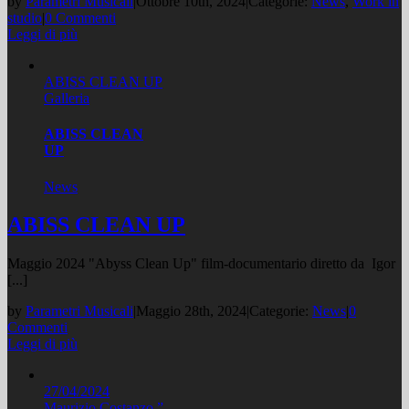
by
Parametri Musicali
|
Ottobre 10th, 2024
|
Categorie:
News
,
Work in
studio
|
0 Commenti
Leggi di più
ABISS CLEAN UP
Galleria
ABISS CLEAN
UP
News
ABISS CLEAN UP
Maggio 2024 "Abyss Clean Up" film-documentario diretto da Igor
[...]
by
Parametri Musicali
|
Maggio 28th, 2024
|
Categorie:
News
|
0
Commenti
Leggi di più
27/04/2024
Maurizio Costanzo ”