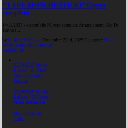
” I TRE MOSCHETTIERI” Opera
completa
14/11/2025 - disponibile l'Opera completa Arrangiamenti Gio Di
Tonno [...]
by
Parametri Musicali
|
Novembre 22nd, 2025
|
Categorie:
News
,
Work in studio
|
0 Commenti
Leggi di più
22/09/2025 Steven
LaBrie ” El Triste”
video Instagram
Galleria
22/09/2025 Steven
LaBrie ” El Triste”
video Instagram
News
,
Work in
studio