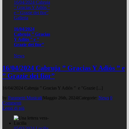
16/04/2024 Cabruja
” Gracias Y Adiòs ”
e ” Grazie dei fior”
Galleria
16/04/2024
Cabruja ” Gracias
Y Adiòs ” e ”
Grazie dei fior”
News
16/04/2024 Cabruja ” Gracias Y Adiòs ” e
” Grazie dei fior”
16/04/2024 Cabruja ” Gracias Y Adiòs ” e "Grazie [...]
by
Parametri Musicali
|
Maggio 26th, 2024
|
Categorie:
News
|
0
Commenti
Leggi di più
05/03/2024 Lucilla