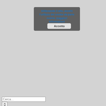
Salta
al
Utilizzando il sito, accetti
contenuto
l'utilizzo dei cookie da parte
nostra.
maggiori
informazioni
Accetto
Cerca
per: