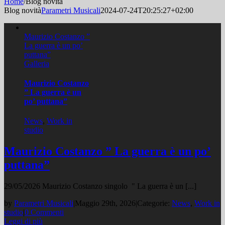
Home
/
Blog novità
Blog novità
Parametri Musicali
2024-07-24T20:25:27+02:00
Maurizio Costanzo ”
La guerra è un po’
puttana”
Galleria
Maurizio Costanzo
” La guerra è un
po’ puttana”
News
,
Work in
studio
Maurizio Costanzo ” La guerra è un po’
puttana”
29/05/2026 Maurizio Costanzo singolo " La guerra è un [...]
by
Parametri Musicali
|
Maggio 29th, 2026
|
Categorie:
News
,
Work in
studio
|
0 Commenti
Leggi di più