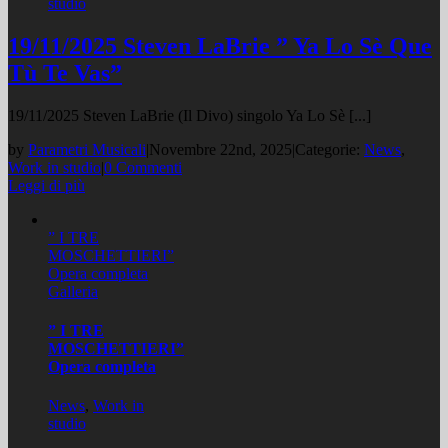
studio
19/11/2025 Steven LaBrie ” Ya Lo Sè Que
Tù Te Vas”
19/11/2025 Steven LaBrie (Il Divo) singolo Ya Lo Sè [...]
by
Parametri Musicali
|
Novembre 22nd, 2025
|
Categorie:
News
,
Work in studio
|
0 Commenti
Leggi di più
” I TRE
MOSCHETTIERI”
Opera completa
Galleria
” I TRE
MOSCHETTIERI”
Opera completa
News
,
Work in
studio