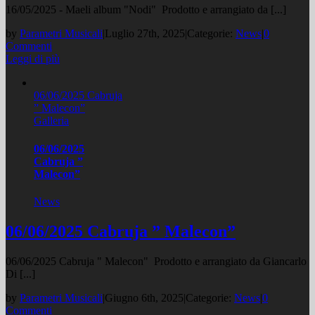
16/05/2025 - Maeli album "Nodi" Prodotto e arrangiato da [...]
by
Parametri Musicali
|
Luglio 27th, 2025
|
Categorie:
News
|
0
Commenti
Leggi di più
06/06/2025 Cabruja
” Malecon”
Galleria
06/06/2025
Cabruja ”
Malecon”
News
06/06/2025 Cabruja ” Malecon”
06/06/2025 Cabruja " Malecon" Prodotto e arrangiato da Giancarlo
Di [...]
by
Parametri Musicali
|
Giugno 6th, 2025
|
Categorie:
News
|
0
Commenti