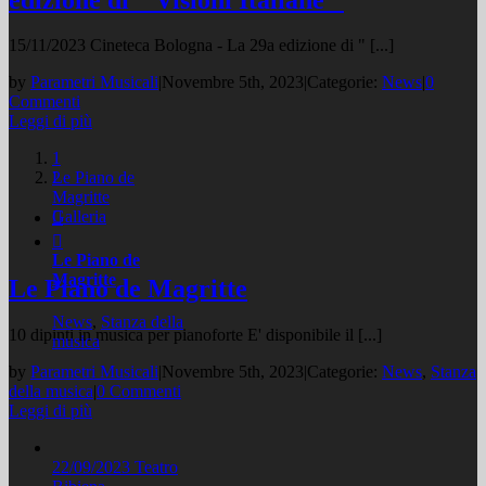
15/11/2023 Cineteca Bologna - La 29a edizione di " [...]
by
Parametri Musicali
|
Novembre 5th, 2023
|
Categorie:
News
|
0
Commenti
Leggi di più
1
Le Piano de
2
Magritte
Galleria


Le Piano de
Magritte
Le Piano de Magritte
News
,
Stanza della
10 dipinti in musica per pianoforte E' disponibile il [...]
musica
by
Parametri Musicali
|
Novembre 5th, 2023
|
Categorie:
News
,
Stanza
della musica
|
0 Commenti
Leggi di più
22/09/2023 Teatro