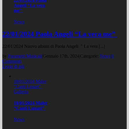
22/01/2024 Paola
Angeli “La vera
me”
News
22/01/2024 Paola Angeli “La vera me”
22/01/2024 Nuovo album di Paola Angeli " La vera [...]
by
Parametri Musicali
|
Gennaio 17th, 2024
|
Categorie:
News
|
0
Commenti
Leggi di più
18/01/2024 Maler
“Canti Lunari”
Galleria
18/01/2024 Maler
“Canti Lunari”
News