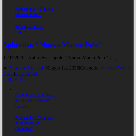
Aphrodys ” Nuovo
Marco Polo”
News
,
Work in
studio
Aphrodys ” Nuovo Marco Polo”
01/05/2026 - Aphrodys singolo " Nuovo Marco Polo " [...]
by
Parametri Musicali
|
Maggio 1st, 2026
|
Categorie:
News
,
Work in
studio
|
0 Commenti
Leggi di più
Aphrodys ” Guida al
mio posto stanotte”
Galleria
Aphrodys ” Guida
al mio posto
stanotte”