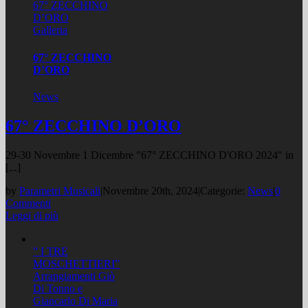
67° ZECCHINO
D’ORO
Galleria
67° ZECCHINO
D’ORO
News
67° ZECCHINO D’ORO
29-30 Novembre 1 Dicembre "67° ZECCHINO D'ORO 2024" in
[...]
by
Parametri Musicali
|
Novembre 20th, 2024
|
Categorie:
News
|
0
Commenti
Leggi di più
” I TRE
MOSCHETTIERI”
Arrangiamenti Giò
Di Tonno e
Giancarlo Di Maria