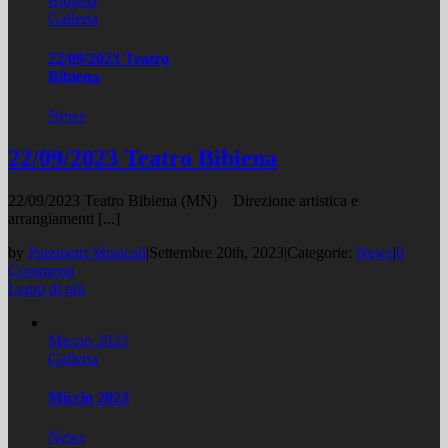
Bibiena
Galleria
22/09/2023 Teatro
Bibiena
News
22/09/2023 Teatro Bibiena
22/09/2023 Teatro Bibiena (MN) Direzione artistica e
arrangiamenti [...]
by
Parametri Musicali
|
Settembre 20th, 2023
|
Categorie:
News
|
0
Commenti
Leggi di più
Miccio 2023
Galleria
Miccio 2023
News