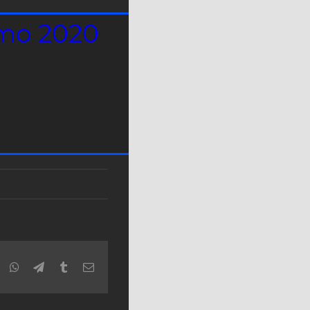
emo 2020
r
LinkedIn
WhatsApp
Telegram
Tumblr
Email