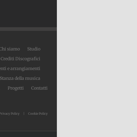
Chi siamo
Studio
Crediti Discografici
nti e arrangiamenti
Stanza della musica
à
Progetti
Contatti
Privacy Policy
Cookie Policy