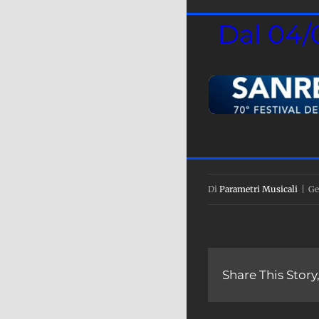
Dal 04/
Trascrizioni e or
Alberto Urso, Enri
Ir
Di
Parametri Musicali
|
Ge
in collabora
Share This Story