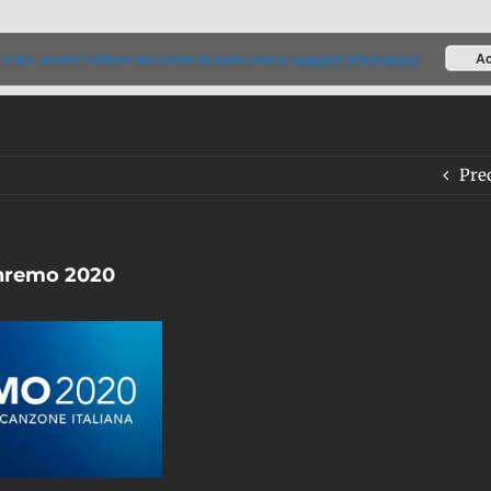
Home
/
New
Ac
il sito, accetti l'utilizzo dei cookie da parte nostra.
maggiori informazioni
Pre
anremo 2020