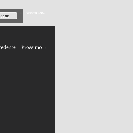
s
/
04/02/2020 – Sanremo 2020
cetto
cedente
Prossimo