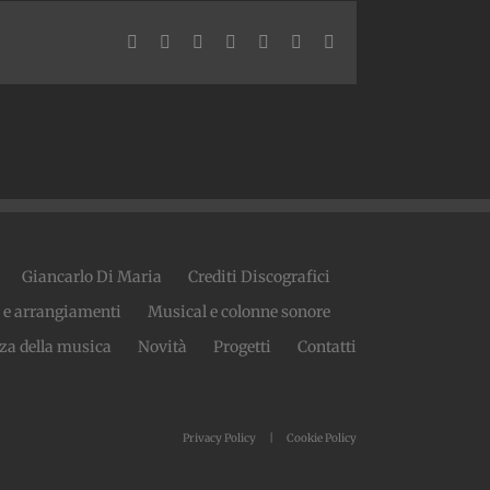
Facebook
Twitter
LinkedIn
WhatsApp
Telegram
Tumblr
Email
Giancarlo Di Maria
Crediti Discografici
 e arrangiamenti
Musical e colonne sonore
za della musica
Novità
Progetti
Contatti
Privacy Policy
Cookie Policy