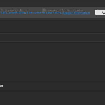
Giancarlo Di Maria
Novit
Ac
il sito, accetti l'utilizzo dei cookie da parte nostra.
maggiori informazioni
ti