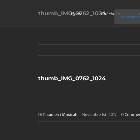
Salta
thumb_IMG_0762_1024
Home
Chi siamo
al
Utilizzando 
contenuto
thumb_IMG_0762_1024
Di
Parametri Musicali
|
Novembre 1st, 2017
|
0 Commen